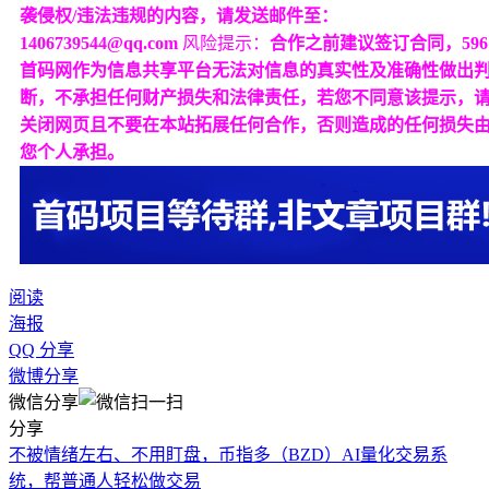
袭侵权/违法违规的内容，请发送邮件至：
1406739544@qq.com
风险提示：
合作之前建议签订合同，596
首码网作为信息共享平台无法对信息的真实性及准确性做出
断，不承担任何财产损失和法律责任，若您不同意该提示，
关闭网页且不要在本站拓展任何合作，否则造成的任何损失
您个人承担。
阅读
海报
QQ 分享
微博分享
微信分享
分享
不被情绪左右、不用盯盘，币指多（BZD）AI量化交易系
统，帮普通人轻松做交易