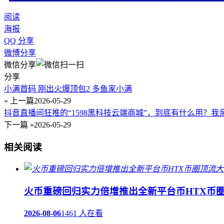
阅读
海报
QQ 分享
微博分享
微信分享
分享
小满首码 刚出火爆顶包2 多鱼家小满
« 上一篇
2026-05-29
抖音直播间狂推的“1598黑科技云端商城”，到底有什么用？
下一篇 »
2026-05-29
相关阅读
火币重磅回归实力倍增推出全新平台币HTX币
2026-08-06
1461 人在看