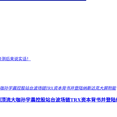
我亲测后来说实话！
圈顶流大咖孙宇晨控股站台波场链TRX资本背书并登陆