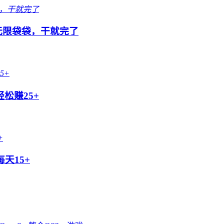
队无限袋袋，干就完了
松赚25+
天15+