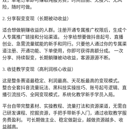
效，单笔订单即可赚取纯服务费，时间自由、无投入、无风
险，随时可做。
2. 分享裂变变现（长期被动收益）
适合想做躺赚收益的人群。注册开通专属推广权限后，生成个
人专属推广链接和分站渠道。 分享给想要做抖音起号、直播
创业、急需流量赋能的新手和同行。只要他人通过你的专属渠
道注册、开通功能、下单使用，你即可获得高额分成。 一次
分享、持续裂变，长期躺赚被动收益，客源源源不断。
3. 收徒教学变现（高利润核心收益）
这是整条赛道最稳定、利润最高、天花板最高的变现模式。
整合全套抖音流量玩法、黑科技实操技巧、账号起号逻辑、直
播引流技巧、全网变现模式，系统化教学新手学员入局。
平台自带完整素材、实操教程、流量打法和资源渠道，无需自
己研发课程、挖掘资源，手把手带新手入门，通过收取教学服
务费盈利。 可长期做主业、稳定做副业，越做资源越多、收
益越高。