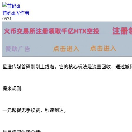
首码di
V
作者
05
31
星澄传媒首码刚刚上线啦，它的核心玩法是流量回收，通过搬
提米规则:
一元起提无手续费，秒速到达。