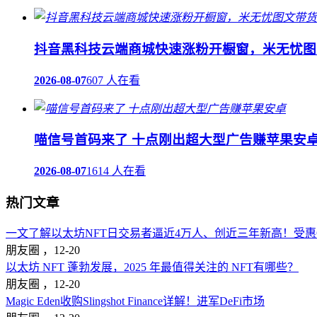
抖音黑科技云端商城快速涨粉开橱窗，米无忧图
2026-08-07
607 人在看
喵信号首码来了 十点刚出超大型广告赚苹果安
2026-08-07
1614 人在看
热门文章
一文了解以太坊NFT日交易者逼近4万人、创近三年新高！受惠Op
朋友圈 ，
12-20
以太坊 NFT 蓬勃发展，2025 年最值得关注的 NFT有哪些？
朋友圈 ，
12-20
Magic Eden收购Slingshot Finance详解！进军DeFi市场