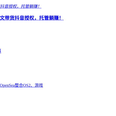
文带货抖音授权，托管躺赚！
卓
enSea整合OS2、游戏