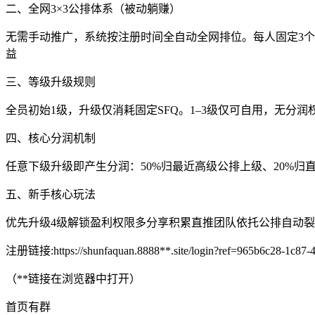
二、全网3×3公排体系（被动躺赚）
无需手动推广，系统按注册时间全自动全网排位。每人固定3
益
三、等级升级规则
全员初始1级，升级仅消耗固定SFQ。1–3级仅可自用，无分
四、核心分润机制
任意下级升级即产生分润：50%归最近高级公排上级、20%归直
五、新手核心玩法
优先升级4级解锁盈利权限多分享积累直推团队依托公排自动
注册链接:https://shunfaquan.8888**.site/login?ref=965b6c28-1c87-
（**链接在浏览器中打开）
首页有群