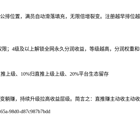
个公排位置，满员自动滑落填充，无限倍增裂变。注册越早排位
润权限；4级及以上解锁全网永久分润收益，等级越高，分润权重
推上级、10%归直推上级上级、20%平台生态留存
裂变躺赚，持续升级拉高收益层级。简言之：直推赚主动收主动
465a-98d0-d87c987b7bdd