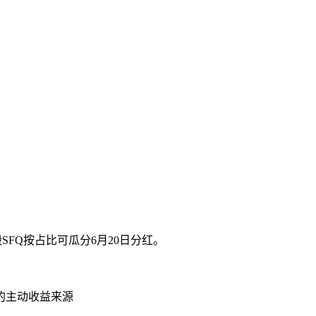
毁SFQ按占比可瓜分6月20日分红。
的主动收益来源