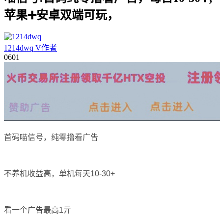
苹果➕安卓双端可玩，
1214dwq
V
作者
06
01
首码喵信号，纯零撸看广告
不养机收益高，单机每天10-30+
看一个广告最高1亓