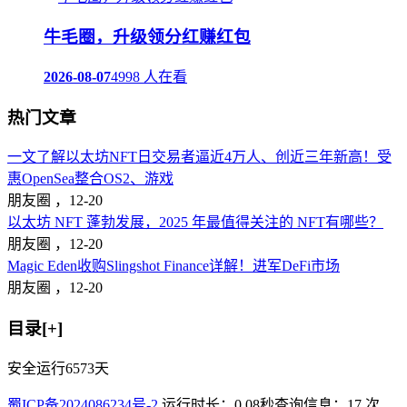
牛毛圈，升级领分红赚红包
2026-08-07
4998 人在看
热门文章
一文了解以太坊NFT日交易者逼近4万人、创近三年新高！受
惠OpenSea整合OS2、游戏
朋友圈 ，
12-20
以太坊 NFT 蓬勃发展，2025 年最值得关注的 NFT有哪些？
朋友圈 ，
12-20
Magic Eden收购Slingshot Finance详解！进军DeFi市场
朋友圈 ，
12-20
目录[+]
安全运行
6573
天
蜀ICP备2024086234号-2
运行时长：0.08秒
查询信息：17 次