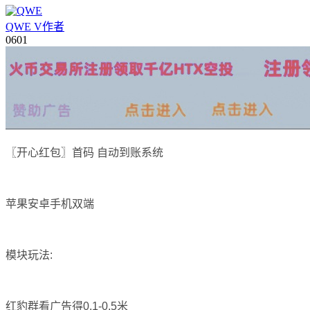
QWE
V
作者
06
01
〖开心红包〗首码 自动到账系统
苹果安卓手机双端
模块玩法:
红豹群看广告得0.1-0.5米