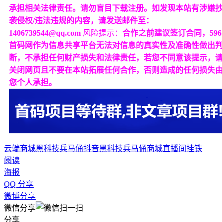
承担相关法律责任。请勿盲目下载注册。如发现本站有涉嫌
袭侵权/违法违规的内容，请发送邮件至：
1406739544@qq.com
风险提示：
合作之前建议签订合同，596
首码网作为信息共享平台无法对信息的真实性及准确性做出
断，不承担任何财产损失和法律责任，若您不同意该提示，
关闭网页且不要在本站拓展任何合作，否则造成的任何损失
您个人承担。
云端商城
黑科技兵马俑
抖音黑科技
兵马俑商城
直播间挂铁
阅读
海报
QQ 分享
微博分享
微信分享
分享