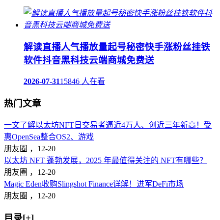
解读直播人气播放量起号秘密快手涨粉丝挂铁
软件抖音黑科技云端商城免费送
2026-07-31
15846 人在看
热门文章
一文了解以太坊NFT日交易者逼近4万人、创近三年新高！受
惠OpenSea整合OS2、游戏
朋友圈 ，
12-20
以太坊 NFT 蓬勃发展，2025 年最值得关注的 NFT有哪些？
朋友圈 ，
12-20
Magic Eden收购Slingshot Finance详解！进军DeFi市场
朋友圈 ，
12-20
目录[+]