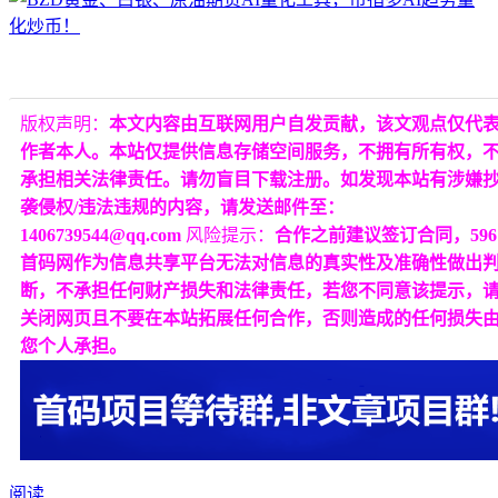
版权声明：
本文内容由互联网用户自发贡献，该文观点仅代
作者本人。本站仅提供信息存储空间服务，不拥有所有权，
承担相关法律责任。请勿盲目下载注册。如发现本站有涉嫌
袭侵权/违法违规的内容，请发送邮件至：
1406739544@qq.com
风险提示：
合作之前建议签订合同，596
首码网作为信息共享平台无法对信息的真实性及准确性做出
断，不承担任何财产损失和法律责任，若您不同意该提示，
关闭网页且不要在本站拓展任何合作，否则造成的任何损失
您个人承担。
阅读