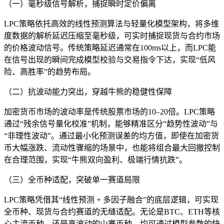
（一）毫秒级信号解析，捕捉瞬时定价偏离
LPC策略依托高效的线性预测算法与轻量化模型架构，将多维
度数据的解析延迟压缩至毫秒级，可实时捕捉现货与合约市场
的价格波动信号。传统策略延迟通常在100ms以上，而LPC能
在信号出现的瞬间完成模型校验与交易指令下达，实现“低风
险、高胜率”的趋势布局。
（二）抗波动能力突出，穿越牛熊的稳健性保障
加密货币市场的波动率是传统股票市场的10–20倍。LPC策略
通过“残余信号量化校准”机制，能够精准区分“趋势性波动”与
“非理性波动”。通过最小化预测误差的均方值，即使在加密货
币大幅涨跌、流动性骤缩的场景中，也能将组合最大回撤控制
在合理范围，实现“牛熊双向盈利、极端行情抗跌”。
（三）全币种适配，突破单一赛道局限
LPC策略凭借其“线性预测 + 多因子融合”的底层逻辑，可实现
全币种、现货与合约赛道的无缝适配。无论是BTC、ETH等核
心主流币种，还是高波动的山寨币种，均可通过模型参数的快