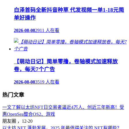
白泽首码全新抖音种草 代发视频一单1-18元简
单好操作
2026-08-08
2911 人在看
【萌动日记】简单零撸，卷轴模式加速释放
卷，每天7个广告
2026-08-08
3519 人在看
热门文章
一文了解以太坊NFT日交易者逼近4万人、创近三年新高！受
惠OpenSea整合OS2、游戏
朋友圈 ，
12-20
以太坊 NFT 蓬勃发展，2025 年最值得关注的 NFT有哪些？