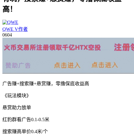
高！
QWE
V
作者
06
04
广告赚+搜索赚+悬赏赚，零撸保底收益高
《玩法模块》
悬赏助力放单
红豹群看广告0.1-0.5米
搜索赚高单价0.4米/个