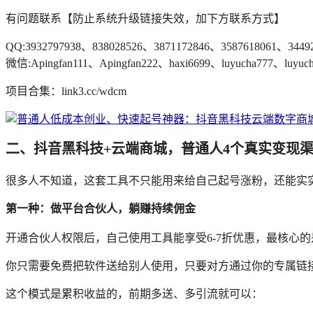
有问题联系【防止系统升级链接失效，加下方联系方式】
QQ:3932797938、838028526、3871172846、3587618061、3449
微信:Apingfan111、Apingfan222、haxi6699、luyucha777、luyuch
项目合集：link3.cc/wdcm
二、抖音黑科技+云端商城，普通人4个真实变现
很多人不知道，这套工具不只能用来给自己起号涨粉，还能实
第一种：做平台合伙人，躺赚持续佣金
开通合伙人权限后，自己使用工具能享受6-7折优惠，最核心
你只需要免费把软件送给别人使用，只要对方通过你的专属链接注
这个模式是累积收益的，前期多送、多引流就可以：