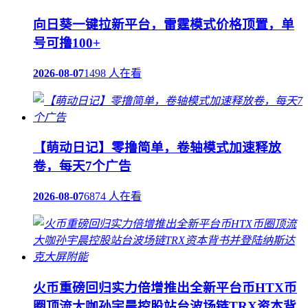
向日葵一键拉新平台，雷霆模式价格顶置，单
号可撸100+
2026-08-07
1498 人在看
【萌动日记】零撸简单，卷轴模式加速释放
卷，每天7个广告
2026-08-07
6874 人在看
火币重磅回归实力倍增推出全新平台币HTX币
圈顶流大咖孙宇晨控股站台波场链TRX资本背