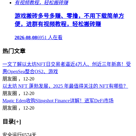
游戏搬砖多号多赚、零撸，不用下载简单方
便，进群有视频教程，轻松搬砖赚
2026-08-08
6951 人在看
热门文章
一文了解以太坊NFT日交易者逼近4万人、创近三年新高！受
惠OpenSea整合OS2、游戏
朋友圈 ，
12-20
以太坊 NFT 蓬勃发展，2025 年最值得关注的 NFT有哪些？
朋友圈 ，
12-20
Magic Eden收购Slingshot Finance详解！进军DeFi市场
朋友圈 ，
12-20
目录[+]
安全运行
6574
天