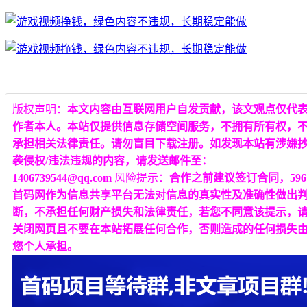
版权声明：
本文内容由互联网用户自发贡献，该文观点仅代
作者本人。本站仅提供信息存储空间服务，不拥有所有权，
承担相关法律责任。请勿盲目下载注册。如发现本站有涉嫌
袭侵权/违法违规的内容，请发送邮件至：
1406739544@qq.com
风险提示：
合作之前建议签订合同，596
首码网作为信息共享平台无法对信息的真实性及准确性做出
断，不承担任何财产损失和法律责任，若您不同意该提示，
关闭网页且不要在本站拓展任何合作，否则造成的任何损失
您个人承担。