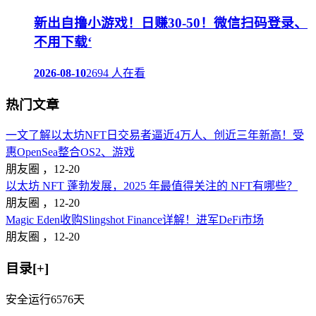
新出自撸小游戏！日赚30-50！微信扫码登录、
不用下载‘
2026-08-10
2694 人在看
热门文章
一文了解以太坊NFT日交易者逼近4万人、创近三年新高！受
惠OpenSea整合OS2、游戏
朋友圈 ，
12-20
以太坊 NFT 蓬勃发展，2025 年最值得关注的 NFT有哪些？
朋友圈 ，
12-20
Magic Eden收购Slingshot Finance详解！进军DeFi市场
朋友圈 ，
12-20
目录[+]
安全运行
6576
天