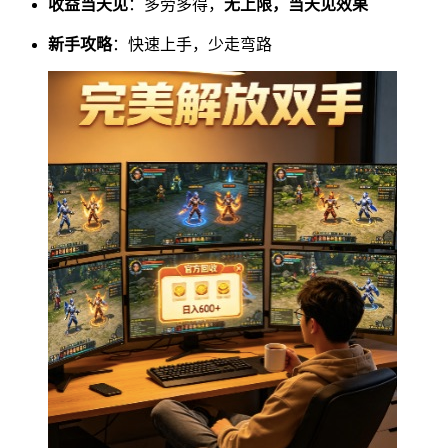
收益当天见
：多劳多得，
无上限，当天见效果
新手攻略
：快速上手，少走弯路