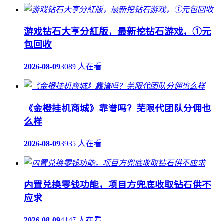
游戏钻石大亨分紅版，最新挖钻石游戏，①元
包回收
2026-08-09
3089 人在看
《金橙挂机商城》靠谱吗？芜限代团队分佣也
么样
2026-08-09
3935 人在看
内置兑换零钱功能，项目方兜底收取钻石供不
应求
2026-08-09
4147 人在看