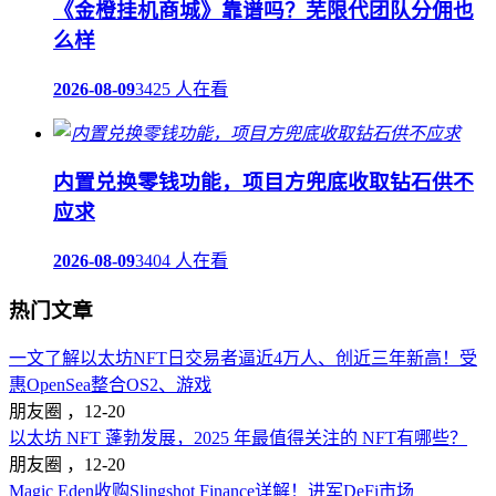
《金橙挂机商城》靠谱吗？芜限代团队分佣也
么样
2026-08-09
3425 人在看
内置兑换零钱功能，项目方兜底收取钻石供不
应求
2026-08-09
3404 人在看
热门文章
一文了解以太坊NFT日交易者逼近4万人、创近三年新高！受
惠OpenSea整合OS2、游戏
朋友圈 ，
12-20
以太坊 NFT 蓬勃发展，2025 年最值得关注的 NFT有哪些？
朋友圈 ，
12-20
Magic Eden收购Slingshot Finance详解！进军DeFi市场