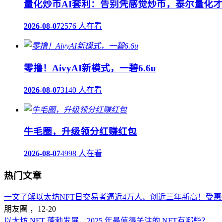
量化炒币AI套利：告别凭感觉炒币，泰尔量化
2026-08-07
2576 人在看
零撸！AivyAI新模式，一碧6.6u
2026-08-07
3140 人在看
牛毛圈，升级领分红赚红包
2026-08-07
4998 人在看
热门文章
一文了解以太坊NFT日交易者逼近4万人、创近三年新高！受惠Op
朋友圈 ，
12-20
以太坊 NFT 蓬勃发展，2025 年最值得关注的 NFT有哪些？