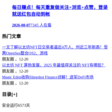
每日赚点！每天重复做关注+浏览+点赞，登录
就送红包自动到帐
2026-08-07
7345 人在看
热门文章
一文了解以太坊NFT日交易者逼近4万人、创近三年新高！受
惠OpenSea整合OS2、游戏
朋友圈 ，
12-20
以太坊 NFT 蓬勃发展，2025 年最值得关注的 NFT有哪些？
朋友圈 ，
12-20
Magic Eden收购Slingshot Finance详解！进军DeFi市场
朋友圈 ，
12-20
目录[+]
安全运行
6573
天