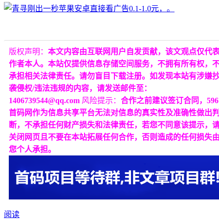
版权声明：
本文内容由互联网用户自发贡献，该文观点仅代
作者本人。本站仅提供信息存储空间服务，不拥有所有权，
承担相关法律责任。请勿盲目下载注册。如发现本站有涉嫌
袭侵权/违法违规的内容，请发送邮件至：
1406739544@qq.com
风险提示：
合作之前建议签订合同，596
首码网作为信息共享平台无法对信息的真实性及准确性做出
断，不承担任何财产损失和法律责任，若您不同意该提示，
关闭网页且不要在本站拓展任何合作，否则造成的任何损失
您个人承担。
阅读