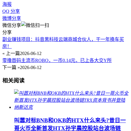
海报
QQ 分享
微博分享
微信分享
分享
副业赚钱项目：抖音黑科技云端商城合伙人，干一年换车买
房！
« 上一篇
2026-06-12
零撸首码主流币ROBO，一币0.14元，已上各大交Y所
下一篇 »
2026-06-12
相关阅读
叫嚣对标BNB和OKB的HTX什么来头?昔日一
哥火币全新首发HTX孙宇晨控股站台波场链