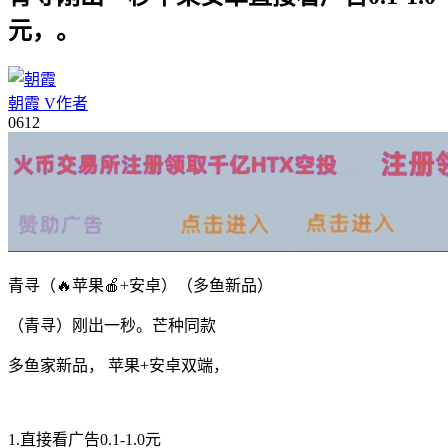
元，。
朝霞
V
作者
06
12
青寻（🔥苹果🍎+安卓）（多鱼新品）
（青寻）刚出一秒。芒种同款
多鱼家新品， 苹果+安卓双端，
1.直接看广告0.1-1.0元