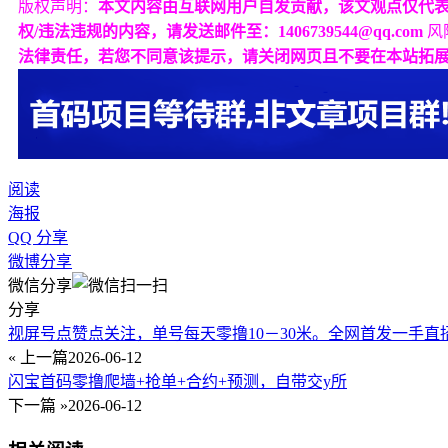
版权声明：
本文内容由互联网用户自发贡献，该文观点仅代
权/违法违规的内容，请发送邮件至：1406739544@qq.com
风
法律责任，若您不同意该提示，请关闭网页且不要在本站拓
阅读
海报
QQ 分享
微博分享
微信分享
分享
视屏号点赞点关注，单号每天零撸10－30米。全网首发一手直
« 上一篇
2026-06-12
闪宝首码零撸爬墙+抢单+合约+预测，自带交y所
下一篇 »
2026-06-12