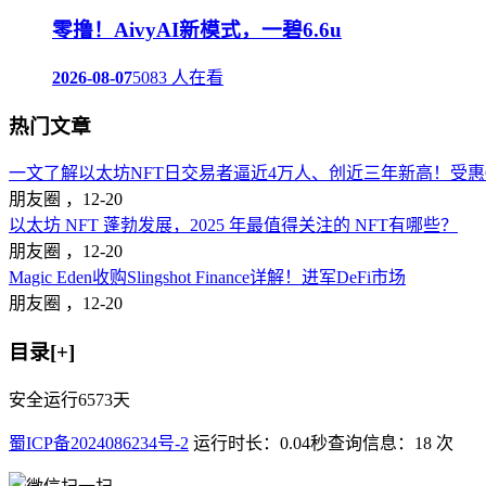
零撸！AivyAI新模式，一碧6.6u
2026-08-07
5083 人在看
热门文章
一文了解以太坊NFT日交易者逼近4万人、创近三年新高！受惠Op
朋友圈 ，
12-20
以太坊 NFT 蓬勃发展，2025 年最值得关注的 NFT有哪些？
朋友圈 ，
12-20
Magic Eden收购Slingshot Finance详解！进军DeFi市场
朋友圈 ，
12-20
目录[+]
安全运行
6573
天
蜀ICP备2024086234号-2
运行时长：0.04秒
查询信息：18 次