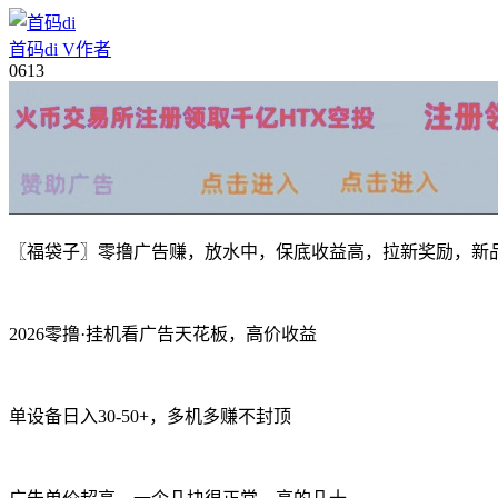
首码di
V
作者
06
13
〖福袋子〗零撸广告赚，放水中，保底收益高，拉新奖励，新
2026零撸·挂机看广告天花板，高价收益
单设备日入30-50+，多机多赚不封顶