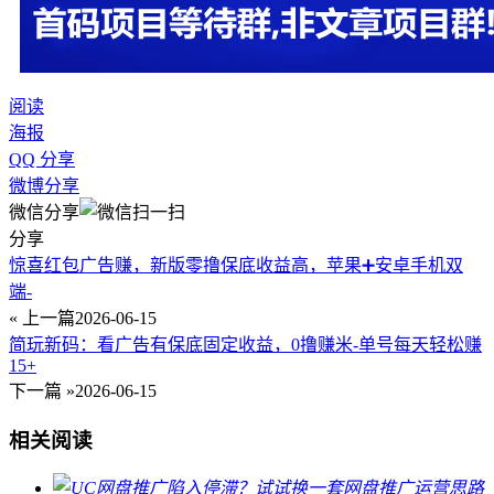
阅读
海报
QQ 分享
微博分享
微信分享
分享
惊喜红包广告赚，新版零撸保底收益高，苹果➕安卓手机双
端-
« 上一篇
2026-06-15
简玩新码：看广告有保底固定收益，0撸赚米-单号每天轻松赚
15+
下一篇 »
2026-06-15
相关阅读