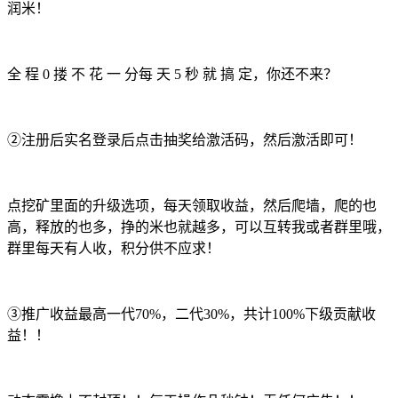
润米！
全 程 0 搂 不 花 一 分每 天 5 秒 就 搞 定，你还不来？
②注册后实名登录后点击抽奖给激活码，然后激活即可！
点挖矿里面的升级选项，每天领取收益，然后爬墙，爬的也
高，释放的也多，挣的米也就越多，可以互转我或者群里哦，
群里每天有人收，积分供不应求！
③推广收益最高一代70%，二代30%，共计100%下级贡献收
益！！