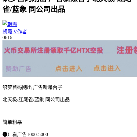
雀/蓝象 同公司出品
朝霞
V
作者
06
16
织梦首码刚出 广告新赚台子
北天极/红尾雀/蓝象 同公司出品
简单粗暴
❶）看广告1000-5000