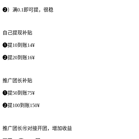
❷）满0.1即可提，很稳
自己提现补贴
❶提10到账14¥
❷提20到账16¥
推广团长补贴
❶提50到账75¥
❷提100到账150¥
推广团长🉑对接开团，增加收益