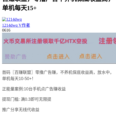
单机每天15+
1214dwq
V
作者
06
16
首码〖百赚联盟〗零撸广告赚，不养机保底收益高，放水中，
单机每天10-50+！
正能量案例:10台手机点广告赚收益
提现门槛: 满0.3即可无限提
推广分享无线代收益