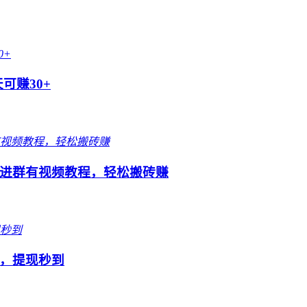
可赚30+
进群有视频教程，轻松搬砖赚
，提现秒到