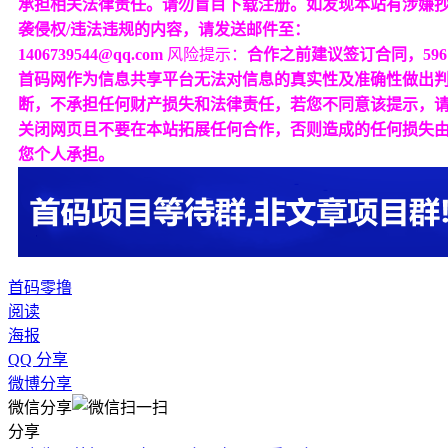
承担相关法律责任。请勿盲目下载注册。如发现本站有涉嫌
袭侵权/违法违规的内容，请发送邮件至：
1406739544@qq.com
风险提示：
合作之前建议签订合同，596
首码网作为信息共享平台无法对信息的真实性及准确性做出
断，不承担任何财产损失和法律责任，若您不同意该提示，
关闭网页且不要在本站拓展任何合作，否则造成的任何损失
您个人承担。
首码
零撸
阅读
海报
QQ 分享
微博分享
微信分享
分享