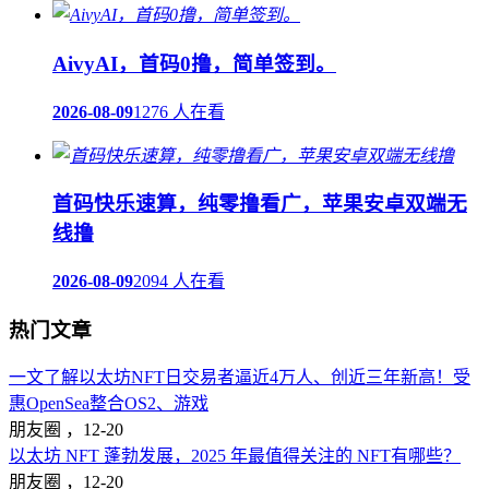
AivyAI，首码0撸，简单签到。
2026-08-09
1276 人在看
首码快乐速算，纯零撸看广，苹果安卓双端无
线撸
2026-08-09
2094 人在看
热门文章
一文了解以太坊NFT日交易者逼近4万人、创近三年新高！受
惠OpenSea整合OS2、游戏
朋友圈 ，
12-20
以太坊 NFT 蓬勃发展，2025 年最值得关注的 NFT有哪些？
朋友圈 ，
12-20