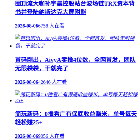
圈顶流大咖孙宇晨控股站台波场链TRX资本背
书并登陆纳斯达克大屏附能
2026-08-06
6758 人在看
首码刚出，AivyA零撸4位数，全网首发，团队
无限袋袋，干就完了
2026-08-06
42646 人在看
简玩新码：0撸看广有保底收益赚米，单号每天
轻松赚25+
2026-08-06
9056 人在看