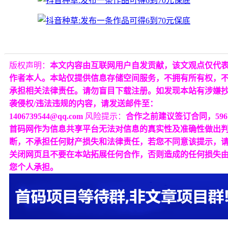
版权声明：
本文内容由互联网用户自发贡献，该文观点仅代
作者本人。本站仅提供信息存储空间服务，不拥有所有权，
承担相关法律责任。请勿盲目下载注册。如发现本站有涉嫌
袭侵权/违法违规的内容，请发送邮件至：
1406739544@qq.com
风险提示：
合作之前建议签订合同，596
首码网作为信息共享平台无法对信息的真实性及准确性做出
断，不承担任何财产损失和法律责任，若您不同意该提示，
关闭网页且不要在本站拓展任何合作，否则造成的任何损失
您个人承担。