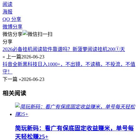
阅读
海报
QQ 分享
微博分享
微信分享
分享
2026必备挂机阅读软件靠谱吗？新菠萝阅读挂机200①天
« 上一篇
2026-06-23
抖音全新黑科技日入1000+，不出镜，不读稿，不投流，不值
守！
下一篇 »
2026-06-23
相关阅读
简玩新码：看广有保底固定收益赚米，单号每
天轻松赚25+