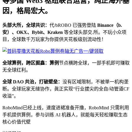
等多国 Web3 枢纽联合运营，纯正海外基
因，格局宏大。
头部大所，全球共识：
代/bROBO 已强势登陆
Binance（b.
安）、OKX、Bybit、Kraken
等全球头部交.所。不玩小众项
目，全球数千万玩家为你提供天花板级别流动性！
全球算例，跨区掘鑫：算例
节点横跨全球，一部手机即可赚取
无全球红利。
全球 DAO 共治，打破壁垒：
没有区域限制，不被単一机构垄
断。全球玩家无缝协作，眞正实现“行业拔尖的全自/动管道CF
收溢”。
RoboMind已经上线，速度进裙准备开撸，RoboMind 只需利用
手机提供算例，参与训练 AI 机器人，就能每天轻松赚取生态
核心价值代壁