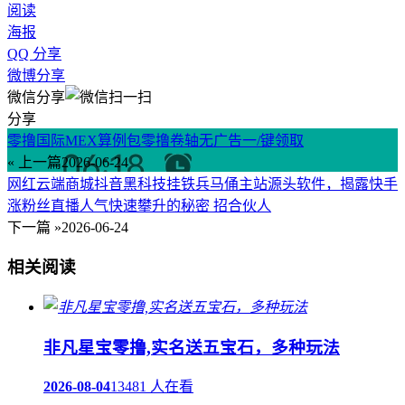
阅读
海报
QQ 分享
微博分享
微信分享
分享
零撸国际MEX算例包零撸卷轴无广告一/键领取
« 上一篇
2026-06-24
网红云端商城抖音黑科技挂铁兵马俑主站源头软件，揭露快手
涨粉丝直播人气快速攀升的秘密 招合伙人
下一篇 »
2026-06-24
相关阅读
非凡星宝零撸,实名送五宝石，多种玩法
2026-08-04
13481 人在看