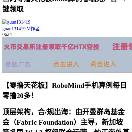
键领取
guan131419
V
作者
06
24
【零撸天花板】RoboMind手机算例每日
零撸20多！
顶层架构，合/规出海：
由开曼群岛基金
会（Fabric Foundation）主导，新加坡