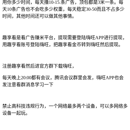
用你多少时间，每天撸10-15.条广告，顶包都是3米一条。每
天10条广告也不会吃多少权重，每天稳定30-50而且不占多少
时间，其他时间还可以做其他事情。
趣享看是看广告赚米平台，提现需要登陆嗨旺APP进行提现，
用趣亨看账号登陆嗨旺，把趣享看金币转到嗨旺然后提现。
注册趣享看然后进官方群下载嗨旺，
每天晚上20:00都有会议，腾讯会议群里会发，嗨旺APP也会
发注意看群消息学习一下
禁止高科技违规行为，一个网络最多两个设备，可以多网络多
设备一起玩。