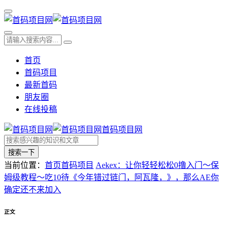
首页
首码项目
最新首码
朋友圈
在线投稿
首码项目网
搜索一下
当前位置：
首页
首码项目
Aekex：让你轻轻松松0撸入门～保
姆级教程～吃10待《今年错过链门，阿瓦隆，》，那么AE你
确定还不来加入
正文