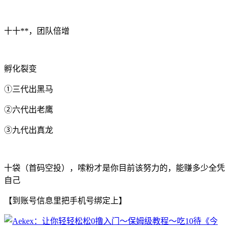
十十**，团队倍增
孵化裂变
①三代出黑马
②六代出老鹰
③九代出真龙
十袋（首码空投），嗦粉才是你目前该努力的，能赚多少全凭
自己
【到账号信息里把手机号绑定上】