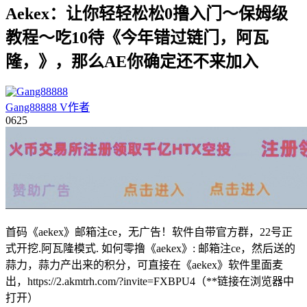
Aekex：让你轻轻松松0撸入门～保姆级
教程～吃10待《今年错过链门，阿瓦
隆，》，那么AE你确定还不来加入
Gang88888
V
作者
06
25
首码《aekex》邮箱注ce，无广告！软件自带官方群，22号正
式开挖.阿瓦隆模式. 如何零撸《aekex》: 邮箱注ce，然后送的
蒜力，蒜力产出来的积分，可直接在《aekex》软件里面麦
出，https://2.akmtrh.com/?invite=FXBPU4（**链接在浏览器中
打开）