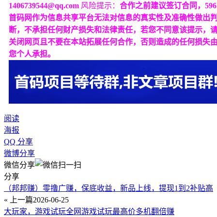
1406739544@qq.com
风险提示：
合作之前建议签订合同，596
首码网作为信息共享平台无法对信息的真实性及准确性做出
断，不承担任何财产损失和法律责任，若您不同意该提示，
关闭网页且不要在本站拓展任何合作，否则造成的任何损失
您个人承担。
阅读
海报
QQ 分享
微博分享
微信分享
分享
（邦邦赚）零撸广赚，保底收益，新品上线，提现1到2补贴高
« 上一篇
2026-06-25
大玩家，游戏试玩全网游戏试玩最高价多机翻倍赚