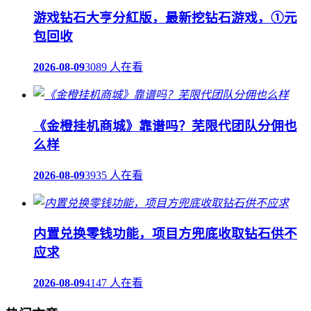
游戏钻石大亨分紅版，最新挖钻石游戏，①元
包回收
2026-08-09
3089 人在看
《金橙挂机商城》靠谱吗？芜限代团队分佣也
么样
2026-08-09
3935 人在看
内置兑换零钱功能，项目方兜底收取钻石供不
应求
2026-08-09
4147 人在看