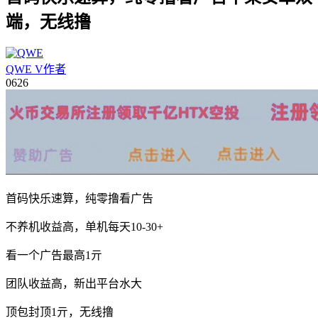
端，无线撸
QWE
V
作者
06
26
首码快乐速算，纯零撸看广告
不养机收益高，单机每天10-30+
看一个广告最高1亓
团队收益高，新出平台水大
顶包封顶1亓，无线撸