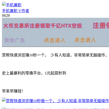
手机兼职
V
作者
06
28
赏帮快速浏览赚10秒一个， 少有人知道，非常简单无脑操作，
史上最暴利的零撸平台，1元起提秒到
早来早赚钱！