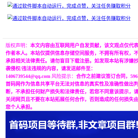
版权声明：
本文内容由互联网用户自发贡献，该文观点仅代
作者本人。本站仅提供信息存储空间服务，不拥有所有权，
承担相关法律责任。请勿盲目下载注册。如发现本站有涉嫌
袭侵权/违法违规的内容，请发送邮件至：
1406739544@qq.com
风险提示：
合作之前建议签订合同，596
首码网作为信息共享平台无法对信息的真实性及准确性做出
断，不承担任何财产损失和法律责任，若您不同意该提示，
关闭网页且不要在本站拓展任何合作，否则造成的任何损失
您个人承担。