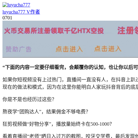
luyucha777
V
作者
07
01
“下面的内容一定要仔细看完，会颠覆你的认知，也让你以后可
如果你短视频没有上过热门，直播间一直没有人，在抖音上趴
现在的做法和模式，因为在这里你能明白人家玩抖音背后的底
你是不是也经历过这些？
熬夜学“团购达人”，结果佣金不够电费？
狂剪视频做“好物分享”，播放量始终卡在500-1000？
看着直播间“老师”晒日入过万的截图，咬牙交学费，最后发现