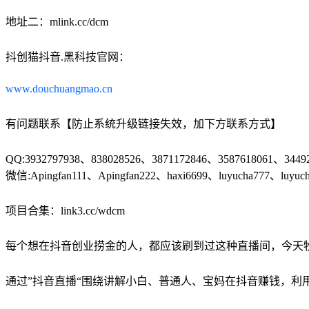
地址二：mlink.cc/dcm
抖创猫抖音.黑科技官网：
www.douchuangmao.cn
有问题联系【防止系统升级链接失效，加下方联系方式】
QQ:3932797938、838028526、3871172846、3587618061、3449
微信:Apingfan111、Apingfan222、haxi6699、luyucha777、luyuch
项目合集：link3.cc/wdcm
每个想在抖音创业捞金的人，都应该刷到过这种直播间，今天
通过”抖音直播“围绕讲解小白、普通人、宝妈在抖音赚钱，利