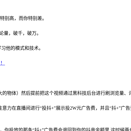
据特别高，而你特别差。
评论量，破千，破万。
学习他的模式和技术。
大的物体）然后提前把这个视频通过黑科技后台进行刷浏览量、
意力在直播间进行“投抖+”展示投2W元广告费，并且“抖+”
见，你投放的那条“抖+”广告费会退回到你的抖音余额里,这时候