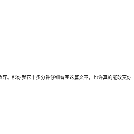
放弃。那你就花十多分钟仔细看完这篇文章，也许真的能改变你