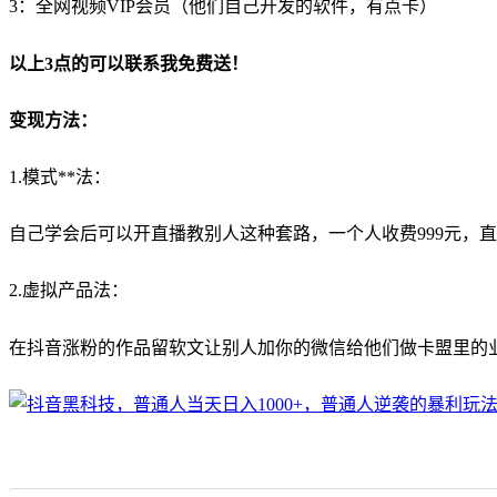
3：全网视频VIP会员（他们自己开发的软件，有点卡）
以上3点的可以联系我免费送！
变现方法：
1.模式**法：
自己学会后可以开直播教别人这种套路，一个人收费999元，
2.虚拟产品法：
在抖音涨粉的作品留软文让别人加你的微信给他们做卡盟里的