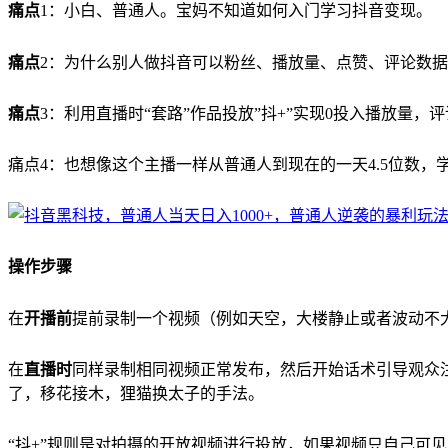
痛点
1：小白、普通人。宝妈不知道如何入门学习抖音变现。
痛点
2：为什么别人做抖音可以粉丝、播放量、点赞、评论数
痛点
3：利用直播时“套路”作品投放”抖+”实现0投入播放量，
痛点4：也想像这个主播一样从普通人到现在的一天4.5位数，
操作步骤
在
开播前
提前录制一个视频（例如天空，大楼静止或者波动不
在
直播时
同样录制相同视频正常发布，然后开始话术引导观众注
了，移花接木，狸猫换太子的手法。
“抖+”规则是对拍摄的开放视频进行投放，如果视频只自己可