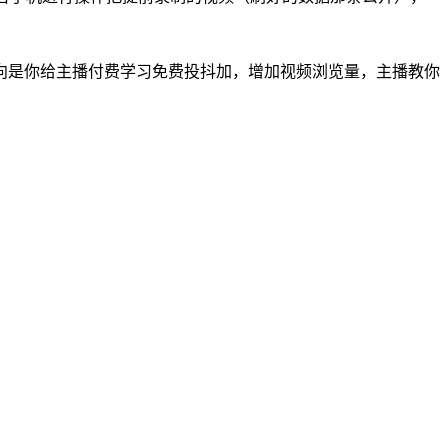
向是你给主播付费学习免费投抖加，增加视频浏览量，主播教你