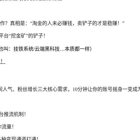
操作？真相是：“淘金的人未必赚钱，卖铲子的才是稳赚！”
平台“挖金矿”的铲子！
上也叫：挂铁系统/云端黑科技…本质都一样）
人气、粉丝增长三大核心需求，10分钟让你的账号摇身一变成
平台推流机制！
你流量！
各种变现通道打通！