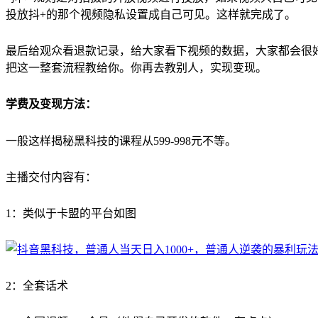
投放抖+的那个视频隐私设置成自己可见。这样就完成了。
最后给观众看退款记录，给大家看下视频的数据，大家都会很
把这一整套流程教给你。你再去教别人，实现变现。
学费及变现方法：
一般这样揭秘黑科技的课程从599-998元不等。
主播交付内容有：
1：类似于卡盟的平台如图
2：全套话术