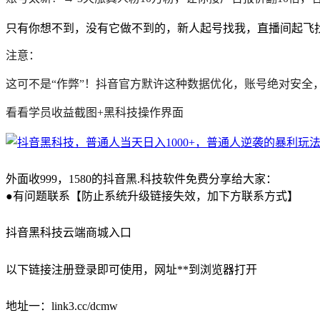
只有你想不到，没有它做不到的，新人起号找我，直播间起飞
注意：
这可不是“作弊”！抖音官方默许这种数据优化，账号绝对安全
看看学员收益截图+黑科技操作界面
外面收999，1580的抖音黑.科技软件免费分享给大家：
●有问题联系【防止系统升级链接失效，加下方联系方式】
抖音黑科技云端商城入口
以下链接注册登录即可使用，网址**到浏览器打开
地址一：link3.cc/dcmw