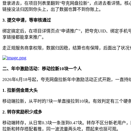
登录进去，在项目列表里翻到
"夸克网盘拉新"，点进去看详情。
链接没法归因到你头上，出了数据也算不到你账上。
3.
提交申请，等审核通过
绑定搞定后，在项目详情页点
"申请推广"，把夸克UID、绑定
享链接都能拿来推广。
走正规服务商拿权限，数据归因稳，结算也有保障，后面出了状况
二、
年中激励活动：移动拉新
10块一个人
2026年6月18号起，夸克网盘拉新年中激励活动正式开跑，一直
1.
拉新佣金是大头
移动端拉新，从平时的
7块一单直接拉到10块。有效判定有三个
2.
转存奖励积少成多
移动端转存，从日常
0.3块一条涨到0.47块。转存不区分新老用
拉新和转存搭配着推，同一波流量两头吃，攒起来也挺可观。