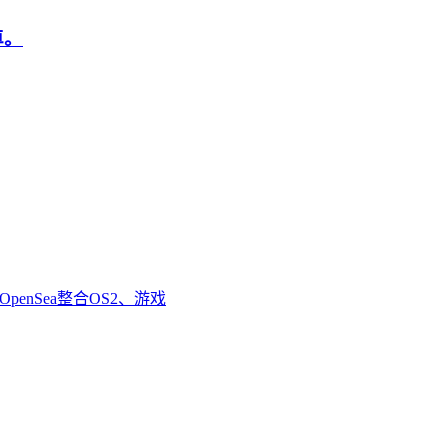
卓。
enSea整合OS2、游戏