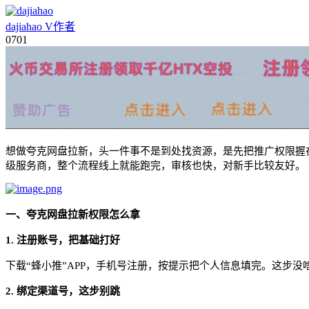
dajiahao
V
作者
07
01
想做夸克网盘拉新，头一件事不是到处找资源，是先把推广权限握
级服务商，整个流程线上就能跑完，审核也快，对新手比较友好。
一、
夸克网盘拉新权限
怎么拿
1.
注册账号，把基础打好
下载
“
蜂小推
”
APP，手机号注册，按提示把个人信息填完。这步没
2.
绑定渠道号，这步别跳