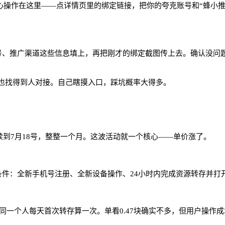
核心操作在这里——点详情页里的绑定链接，把你的夸克账号和
“
蜂小
手机号、推广渠道这些信息填上，再把刚才的绑定截图传上去。确认没
也找得到人对接。自己瞎摸入口，踩坑概率大得多。
持续到7月18号，整整一个月。这波活动就一个核心——单价涨了。
硬条件：全新手机号注册、全新设备操作、24小时内完成资源转存并
户，同一个人每天首次转存算一次。单看0.47块确实不多，但用户操