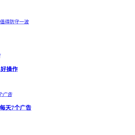
不值得防守一波
单好操作
每天7个广告