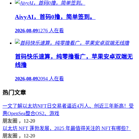
AivyAI，首码0撸，简单签到。
2026-08-09
1276 人在看
首码快乐速算，纯零撸看广，苹果安卓双端无
线撸
2026-08-09
2094 人在看
热门文章
一文了解以太坊NFT日交易者逼近4万人、创近三年新高！受
惠OpenSea整合OS2、游戏
朋友圈 ，
12-20
以太坊 NFT 蓬勃发展，2025 年最值得关注的 NFT有哪些？
朋友圈 ，
12-20