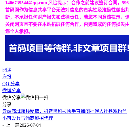
1406739544@qq.com
风险提示：
合作之前建议签订合同，596
首码网作为信息共享平台无法对信息的真实性及准确性做出
断，不承担任何财产损失和法律责任，若您不同意该提示，
关闭网页且不要在本站拓展任何合作，否则造成的任何损失
您个人承担。
阅读
海报
QQ 分享
微博分享
微信分享
分享
云端商城赚钱秘籍，抖音黑科技快手直播间挂假人挂铁涨粉丝
小可爱兵马俑商城招代理
« 上一篇
2026-07-04