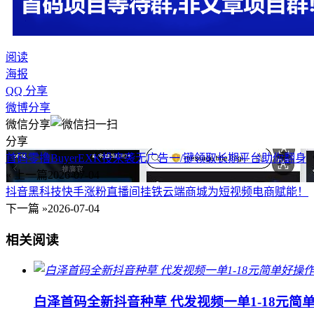
阅读
海报
QQ 分享
微博分享
微信分享
分享
首码零撸BuyerEXK投来袭无广告一/键领取长期平台助你翻身
« 上一篇
2026-07-04
抖音黑科技快手涨粉直播间挂铁云端商城为短视频电商赋能！
下一篇 »
2026-07-04
相关阅读
白泽首码全新抖音种草 代发视频一单1-18元简