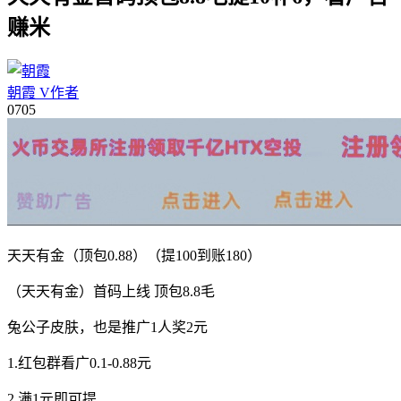
赚米
朝霞
V
作者
07
05
天天有金（顶包0.88）（提100到账180）
（天天有金）首码上线 顶包8.8毛
兔公子皮肤，也是推广1人奖2元
1.红包群看广0.1-0.88元
2.满1元即可提