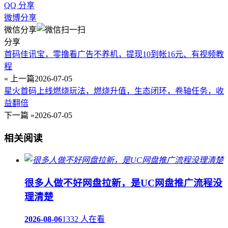
QQ 分享
微博分享
微信分享
分享
首码佳讯宝，零撸看广告不养机，提现10到帐16元、有视频教
程
« 上一篇
2026-07-05
星火首码上线燃烧玩法，燃烧升值，生态闭环，卷轴任务，收
益翻倍
下一篇 »
2026-07-05
相关阅读
很多人做不好网盘拉新，是UC网盘推广流程没
理清楚
2026-08-06
1332 人在看