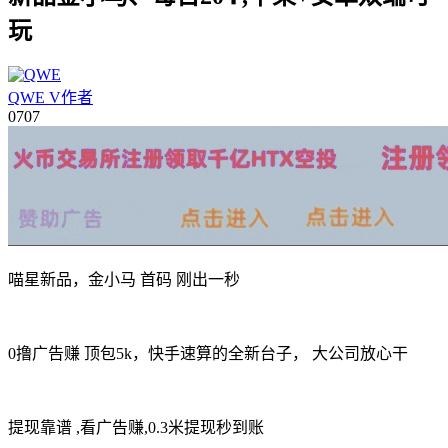
玩
QWE
V
作者
07
07
喵星新品，金小马 首码 刚出一秒
0撸广告赚 顶包5k，快手速算的全新台子， 大公司放心干
提现靠谱 ,看广告赚,0.3米提现秒到账