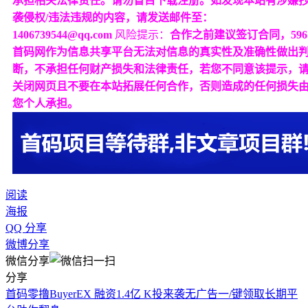
承担相关法律责任。请勿盲目下载注册。如发现本站有涉嫌
袭侵权/违法违规的内容，请发送邮件至：
1406739544@qq.com
风险提示：
合作之前建议签订合同，596
首码网作为信息共享平台无法对信息的真实性及准确性做出
断，不承担任何财产损失和法律责任，若您不同意该提示，
关闭网页且不要在本站拓展任何合作，否则造成的任何损失
您个人承担。
阅读
海报
QQ 分享
微博分享
微信分享
分享
首码零撸BuyerEX 融资1.4亿 K投来袭无广告一/键领取长期平