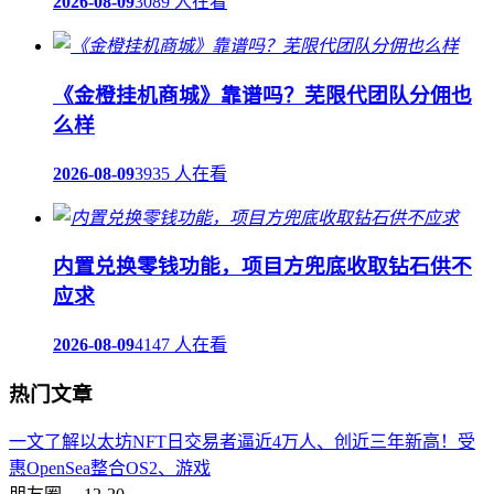
2026-08-09
3089 人在看
《金橙挂机商城》靠谱吗？芜限代团队分佣也
么样
2026-08-09
3935 人在看
内置兑换零钱功能，项目方兜底收取钻石供不
应求
2026-08-09
4147 人在看
热门文章
一文了解以太坊NFT日交易者逼近4万人、创近三年新高！受
惠OpenSea整合OS2、游戏