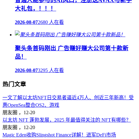
普通人能参与的AI风口，注册送AVAX与新手
大礼包，！！！
2026-08-07
2680 人在看
聚头条首码刚出 广告赚好赚大公司第十款新
品！
2026-08-07
3295 人在看
热门文章
一文了解以太坊NFT日交易者逼近4万人、创近三年新高！受
惠OpenSea整合OS2、游戏
朋友圈 ，
12-20
以太坊 NFT 蓬勃发展，2025 年最值得关注的 NFT有哪些？
朋友圈 ，
12-20
Magic Eden收购Slingshot Finance详解！进军DeFi市场