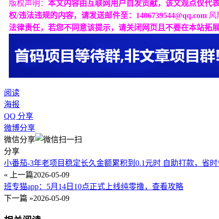
版权声明：
本文内容由互联网用户自发贡献，该文观点仅代
权/违法违规的内容，请发送邮件至：1406739544@qq.com
风
法律责任，若您不同意该提示，请关闭网页且不要在本站拓
阅读
海报
QQ 分享
微博分享
微信分享
分享
小番茄-3年老项目稳定长久金额累积到0.1元时 自助打款，省
« 上一篇
2026-05-09
班专猫app：5月14日10点正式上线纯零撸，查看攻略
下一篇 »
2026-05-09