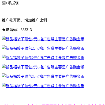
🈵1米提现
推广🉑开团，增加推广比例
★邀请码：883213