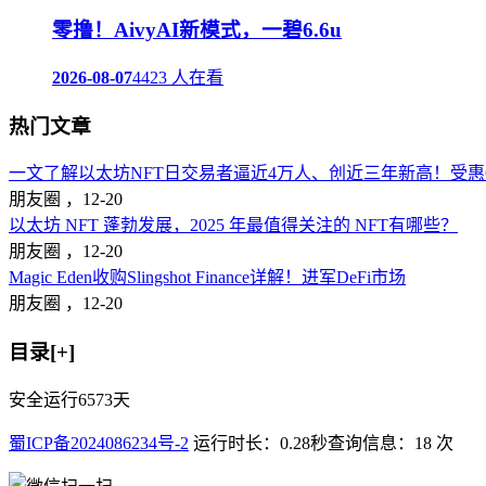
零撸！AivyAI新模式，一碧6.6u
2026-08-07
4423 人在看
热门文章
一文了解以太坊NFT日交易者逼近4万人、创近三年新高！受惠Op
朋友圈 ，
12-20
以太坊 NFT 蓬勃发展，2025 年最值得关注的 NFT有哪些？
朋友圈 ，
12-20
Magic Eden收购Slingshot Finance详解！进军DeFi市场
朋友圈 ，
12-20
目录[+]
安全运行
6573
天
蜀ICP备2024086234号-2
运行时长：0.28秒
查询信息：18 次