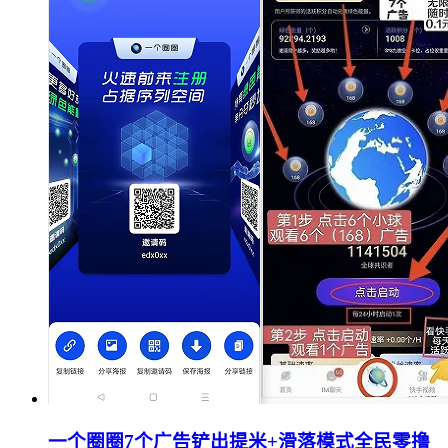
一个圈圈7个广告铲出提米+滑落模式全民零撸