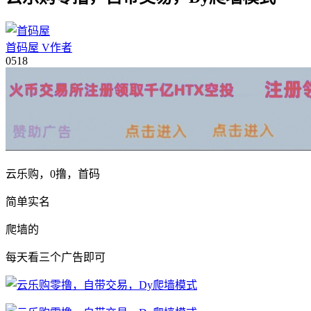
首码屋
V
作者
05
18
云乐购，0撸，首码
简单实名
爬墙的
每天看三个广告即可