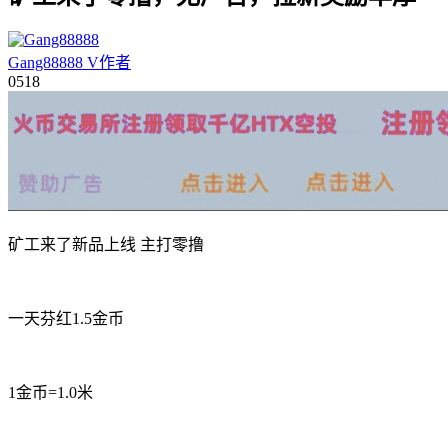
Gang88888
V
作者
05
18
矿工来了新品上线 主打零撸
一天芬红1.5金币
1金币=1.0米