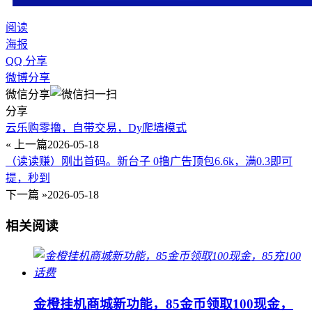
阅读
海报
QQ 分享
微博分享
微信分享
分享
云乐购零撸，自带交易，Dy爬墙模式
« 上一篇
2026-05-18
（读读赚）刚出首码。新台子 0撸广告顶包6.6k，满0.3即可
提，秒到
下一篇 »
2026-05-18
相关阅读
金橙挂机商城新功能，85金币领取100现金，